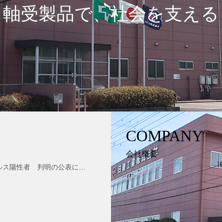
～軸受製品で、社会を支える
COMPANY
会社概要
当グループ企業における新型コロナウイルス陽性者 判明の公表について